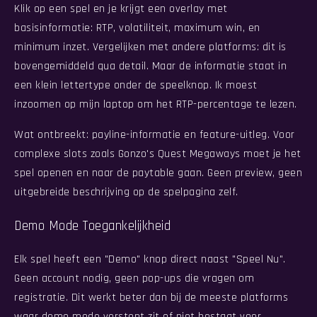
Klik op een spel en je krijgt een overlay met
basisinformatie: RTP, volatiliteit, maximum win, en
minimum inzet. Vergelijken met andere platforms: dit is
bovengemiddeld qua detail. Maar de informatie staat in
een klein lettertype onder de speelknop. Ik moest
inzoomen op mijn laptop om het RTP-percentage te lezen.
Wat ontbreekt: payline-informatie en feature-uitleg. Voor
complexe slots zoals Gonzo's Quest Megaways moet je het
spel openen en naar de paytable gaan. Geen preview, geen
uitgebreide beschrijving op de spelpagina zelf.
Demo Mode Toegankelijkheid
Elk spel heeft een "Demo" knop direct naast "Speel Nu".
Geen account nodig, geen pop-ups die vragen om
registratie. Dit werkt beter dan bij de meeste platforms
waar demo mode verstopt zit of niet bestaat voor