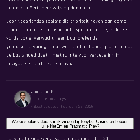
aanpak creëert meer wrijving dan nodig.
Voor Nederlandse spelers die prioriteit geven aan demo
mode toegang en transparante spelinformatie, is dit een
valide optie. Verwacht geen baanbrekende
gebruikerservaring, maar wel een functioneel platform dat
de basis goed doet – met ruimte voor verbetering in
navigatie en technische polish.
Jonathan Price
Lead Casino Analyst
Last updated: February 23, 2026
Welke spelproviders kan ik vinden bij Tonybet Casino en hebben
jullie NetEnt en Pragmatic Play?
Tonybet Casino werkt samen met meer dan 60