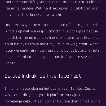
met meer dan vijftig verschillende casino's dacht ik alles al
gezien te hebben. Wat me direct opviel: dit platform doet
dingen anders dan je zou verwachten.
Deze review gaat niet over bonussen of spelletjes op zich.
Ik focus op wat werkelijk uitmaakt in je dagelijkse gebruik:
laadtijden, menustructuur, hoe snel je vindt wat je zoekt,
en of het systeem je helpt of juist in de weg staat. Want
laten we eerlijk zijn – een geweldige bonus betekent niets
als je tien minuten nodig hebt om je favoriete spel te
vinden.
Eerste Indruk: De Interface Test
Binnen vijf seconden na het openen van Tonybet Casino
wist ik dat dit geen typisch platform zou zijn. De
homepage gebruikt een donker kleurenschema met oranje