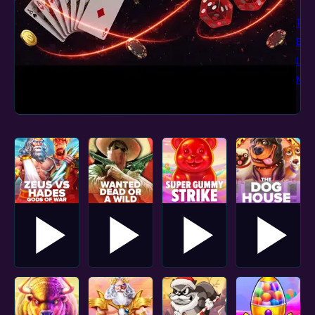
TAK
BO
| P
NO