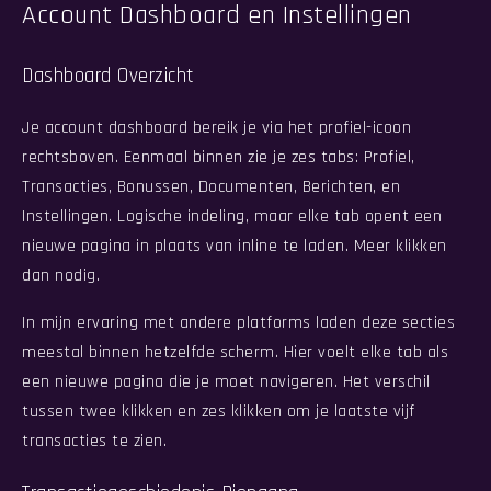
Account Dashboard en Instellingen
Dashboard Overzicht
Je account dashboard bereik je via het profiel-icoon
rechtsboven. Eenmaal binnen zie je zes tabs: Profiel,
Transacties, Bonussen, Documenten, Berichten, en
Instellingen. Logische indeling, maar elke tab opent een
nieuwe pagina in plaats van inline te laden. Meer klikken
dan nodig.
In mijn ervaring met andere platforms laden deze secties
meestal binnen hetzelfde scherm. Hier voelt elke tab als
een nieuwe pagina die je moet navigeren. Het verschil
tussen twee klikken en zes klikken om je laatste vijf
transacties te zien.