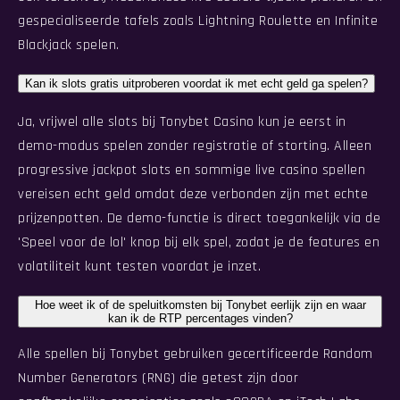
gespecialiseerde tafels zoals Lightning Roulette en Infinite
Blackjack spelen.
Kan ik slots gratis uitproberen voordat ik met echt geld ga spelen?
Ja, vrijwel alle slots bij Tonybet Casino kun je eerst in
demo-modus spelen zonder registratie of storting. Alleen
progressive jackpot slots en sommige live casino spellen
vereisen echt geld omdat deze verbonden zijn met echte
prijzenpotten. De demo-functie is direct toegankelijk via de
'Speel voor de lol' knop bij elk spel, zodat je de features en
volatiliteit kunt testen voordat je inzet.
Hoe weet ik of de speluitkomsten bij Tonybet eerlijk zijn en waar
kan ik de RTP percentages vinden?
Alle spellen bij Tonybet gebruiken gecertificeerde Random
Number Generators (RNG) die getest zijn door