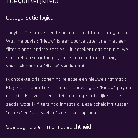
Toegankelijkheid
Categorisatie-logica
Tonybet Casino verdeelt spellen in acht hoofdcategorieën.
Wat me opviel: "Nieuw" is een aparte categorie, niet een
filter binnen andere secties. Dit betekent dat een nieuwe
slot niet verschijnt in je gefilterde resultaten tenzij je
specifiek naar de "Nieuw" sectie gaat.
Ik ontdekte drie dagen na release een nieuwe Pragmatic
Play slot, maar alleen omdat ik toevallig de "Nieuw" pagina
checkte. Het verscheen niet in mijn gebruikelijke slots-
sectie waar ik filters had ingesteld. Deze scheiding tussen
"nieuw" en "alle spellen" voelt contraproductief.
Spelpagina's en Informatiedichtheid