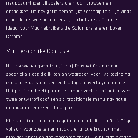
Het past minder bij spelers die graag browsen en
ontdekken. De navigatie bemoeilijkt serendipiteit – je vindt
moeilijk nieuwe spellen tenzij je actief zoekt. Ook niet
ideaal voor Mac-gebruikers die Safari prefereren boven
Chrome.
Mijn Persoonlijke Conclusie
Na drie weken gebruik blijf ik bij Tonybet Casino voor
specifieke slots die ik ken en waardeer. Voor live casino ga
ik elders – de stabiliteit en laadtijden overtuigen me niet.
Het platform heeft potentieel maar voelt alsof het tussen
twee ontwerpfilosofieën zit: traditionele menu-navigatie
en moderne zoek-eerst aanpak.
Kies voor traditionele navigatie en maak die intuïtief. Of ga
volledig voor zoeken en maak die functie krachtig met
provider-filters en geavanceerde opties. De huidige hybride