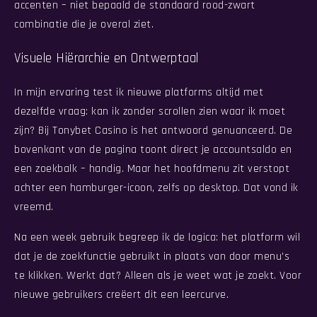
accenten – niet bepaald de standaard rood-zwart
combinatie die je overal ziet.
Visuele Hiërarchie en Ontwerptaal
In mijn ervaring test ik nieuwe platforms altijd met
dezelfde vraag: kan ik zonder scrollen zien waar ik moet
zijn? Bij Tonybet Casino is het antwoord genuanceerd. De
bovenkant van de pagina toont direct je accountsaldo en
een zoekbalk – handig. Maar het hoofdmenu zit verstopt
achter een hamburger-icoon, zelfs op desktop. Dat vond ik
vreemd.
Na een week gebruik begreep ik de logica: het platform wil
dat je de zoekfunctie gebruikt in plaats van door menu's
te klikken. Werkt dat? Alleen als je weet wat je zoekt. Voor
nieuwe gebruikers creëert dit een leercurve.