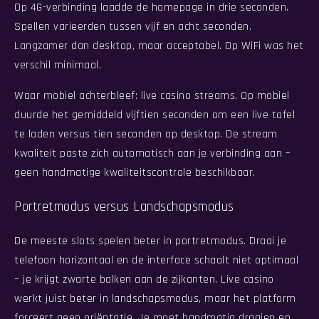
Op 4G-verbinding laadde de homepage in drie seconden.
Spellen varieerden tussen vijf en acht seconden.
Langzamer dan desktop, maar acceptabel. Op WiFi was het
verschil minimaal.
Waar mobiel achterbleef: live casino streams. Op mobiel
duurde het gemiddeld vijftien seconden om een live tafel
te laden versus tien seconden op desktop. De stream
kwaliteit paste zich automatisch aan je verbinding aan –
geen handmatige kwaliteitscontrole beschikbaar.
Portretmodus versus Landschapsmodus
De meeste slots spelen beter in portretmodus. Draai je
telefoon horizontaal en de interface schaalt niet optimaal
– je krijgt zwarte balken aan de zijkanten. Live casino
werkt juist beter in landschapsmodus, maar het platform
forceert geen oriëntatie. Je moet handmatig draaien en