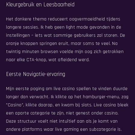
Kleurgebruik en Leesbaarheid
Het donkere thema reduceert oogvermoeidheid tijdens
langere sessies. Ik heb geen light mode gevonden in de
instellingen – iets wat sommige gebruikers zal storen. De
oranje knoppen springen eruit, maar soms te veel. Na
twintig minuten browsen voelde mijn oog zich getrokken
naar elke CTA-knop, wat afleidend werd.
Eerste Navigatie-ervaring
Mijn eerste poging om live casino spellen te vinden duurde
langer dan verwacht. Ik klikte op het hamburger-menu, zag
"Casino", klikte daarop, en kwam bij slots. Live casino bleek
een aparte categorie te zijn, niet genest onder casino.
Deze structuur voelt niet intuïtief aan als je komt van
andere platforms waar live gaming een subcategorie is.