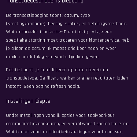
Transactiegeschiedenis Diepgang
De transactiepagina toont: datum, type
(storting/opname), bedrag, status, en betalingsmethode.
Wat ontbreekt: transactie-ID en tijdstip. Als je een
specifieke storting moet traceren voor klantenservice, heb
je alleen de datum. Ik moest drie keer heen en weer
mailen omdat ik geen exacte tijd kon geven.
Positief punt: je kunt filteren op datumbereik en
transactietype. De filters werken snel en resultaten laden
instant. Geen pagina refresh nodig.
Instellingen Diepte
Onder Instellingen vond ik opties voor: taalvoorkeur,
communicatievoorkeuren, en verantwoord spelen limieten.
Wat ik niet vond: notificatie-instellingen voor bonussen,