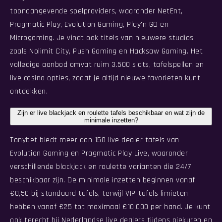
toonaangevende spelproviders, waaronder NetEnt,
Pragmatic Play, Evolution Gaming, Play'n GO en
Microgaming. Je vindt ook titels van nieuwere studios
zoals Nolimit City, Push Gaming en Hacksaw Gaming. Het
volledige aanbod omvat ruim 3.500 slots, tafelspellen en
live casino opties, zodat je altijd nieuwe favorieten kunt
ontdekken.
Zijn er live blackjack en roulette tafels beschikbaar en wat zijn de
minimale inzetten?
Tonybet biedt meer dan 150 live dealer tafels van
Evolution Gaming en Pragmatic Play Live, waaronder
verschillende blackjack en roulette varianten die 24/7
beschikbaar zijn. De minimale inzetten beginnen vanaf
€0,50 bij standaard tafels, terwijl VIP-tafels limieten
hebben vanaf €25 tot maximaal €10.000 per hand. Je kunt
ook terecht bij Nederlandse live dealers tijdens piekuren en